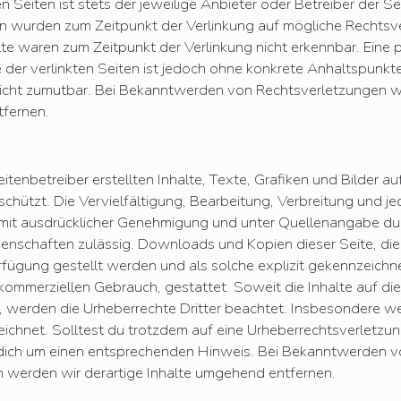
en Seiten ist stets der jeweilige Anbieter oder Betreiber der S
ten wurden zum Zeitpunkt der Verlinkung auf mögliche Rechtsv
lte waren zum Zeitpunkt der Verlinkung nicht erkennbar. Eine
le der verlinkten Seiten ist jedoch ohne konkrete Anhaltspunkte
icht zumutbar. Bei Bekanntwerden von Rechtsverletzungen w
fernen.
itenbetreiber erstellten Inhalte, Texte, Grafiken und Bilder au
schützt. Die Vervielfältigung, Bearbeitung, Verbreitung und je
 mit ausdrücklicher Genehmigung und unter Quellenangabe d
enschaften zulässig. Downloads und Kopien dieser Seite, die
rfügung gestellt werden und als solche explizit gekennzeichnet
 kommerziellen Gebrauch, gestattet.
Soweit die Inhalte auf die
, werden die Urheberrechte Dritter beachtet. Insbesondere we
eichnet. Solltest du trotzdem auf eine Urheberrechtsverletz
 dich um einen entsprechenden Hinweis. Bei Bekanntwerden 
 werden wir derartige Inhalte umgehend entfernen.