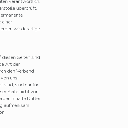
eiten verantwortlich.
erstöße überprüft.
 permanente
 einer
erden wir derartige
f diesen Seiten sind
de Art der
urch den Verband
 von uns
 sind, sind nur für
ser Seite nicht von
rden Inhalte Dritter
ung aufmerksam
von