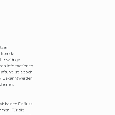
etzen
e fremde
chtswidrige
 von Informationen
aftung ist jedoch
Bei Bekanntwerden
fernen.
ir keinen Einfluss
hmen. Für die