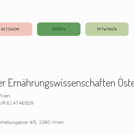
NETZWERK
EVENTS
MITWIRKEN
er Ernährungswissenschaften Öste
Wien
VR 614746509
rneliusgasse 4/5, 1060 Wien