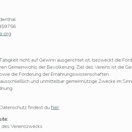
denthal
8459756
.org
Tätigkeit nicht auf Gewinn ausgerichtet ist, bezweckt die Fö
n Gemeinwohls der Bevölkerung; Ziel des Vereins ist die G
sowie die Förderung der Ernährungswissenschaften.
 ausschließlich und unmittelbar gemeinnützige Zwecke im Sinn
dnung.
hier
Datenschutz findest du
.
ite:
e des Vereinszwecks