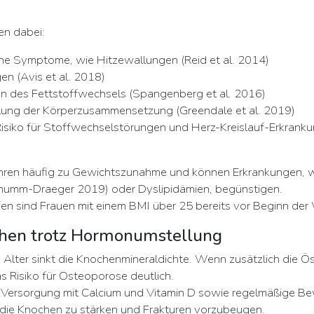
en dabei:
e Symptome, wie Hitzewallungen (Reid et al. 2014)
en (Avis et al. 2018)
n des Fettstoffwechsels (Spangenberg et al. 2016)
lung der Körperzusammensetzung (Greendale et al. 2019)
Risiko für Stoffwechselstörungen und Herz-Kreislauf-Erkranku
hren häufig zu Gewichtszunahme und können Erkrankungen, 
chumm-Draeger 2019) oder Dyslipidämien, begünstigen.
en sind Frauen mit einem BMI über 25 bereits vor Beginn der
chen trotz Hormonumstellung
lter sinkt die Knochenmineraldichte. Wenn zusätzlich die Ö
s Risiko für Osteoporose deutlich.
 Versorgung mit Calcium und Vitamin D sowie regelmäßige B
die Knochen zu stärken und Frakturen vorzubeugen.