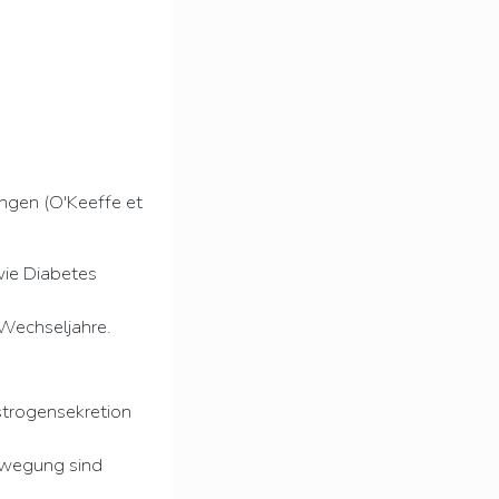
ngen (O'Keeffe et
wie Diabetes
 Wechseljahre.
strogensekretion
ewegung sind