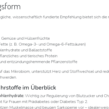
gsform
ugliche, wissenschaftlich fundierte Empfehlung bietet sich die
t, Gemüse und Hülsenfrüchte
Fette (z. B. Omega-3- und Omega-6-Fettsäuren)
lenhydrate und Ballaststoffe
lanzliches und tierisches Protein
e und entzündungshemmende Pflanzenstoffe
auf das Mikrobiom, unterstützt Herz und Stoffwechsel und red
chwerden.
hrstoffe im Überblick
ohlenhydrate:
Wichtig zur Regulierung von Blutzucker und Cho
t für Frauen mit Prädiabetes oder Diabetes Typ 2.
tzen Muskelmasse und beugen Sarkopenie vor – idealerweise