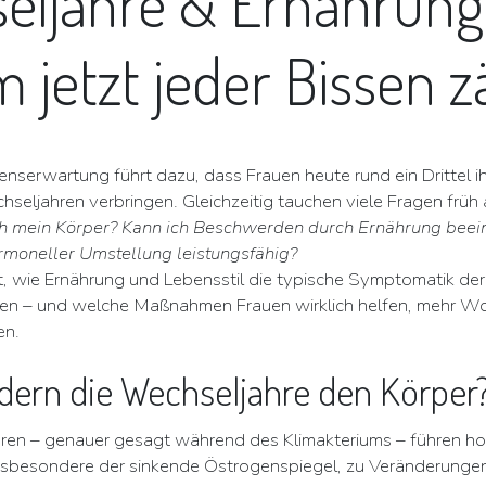
eljahre & Ernährung
jetzt jeder Bissen z
nserwartung führt dazu, dass Frauen heute rund ein Drittel ih
seljahren verbringen. Gleichzeitig tauchen viele Fragen früh 
ch mein Körper? Kann ich Beschwerden durch Ernährung beei
ormoneller Umstellung leistungsfähig?
igt, wie Ernährung und Lebensstil die typische Symptomatik de
nen – und welche Maßnahmen Frauen wirklich helfen, mehr W
en.
dern die Wechseljahre den Körper
ren – genauer gesagt während des Klimakteriums – führen h
besondere der sinkende Östrogenspiegel, zu Veränderungen 