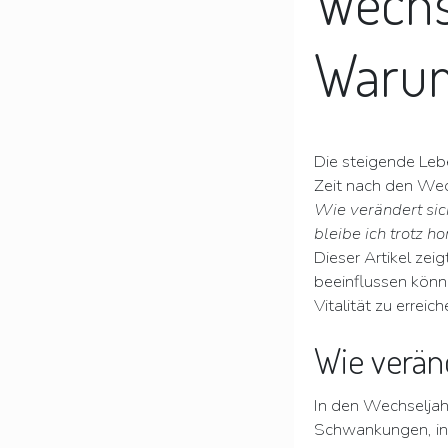
Wechs
Warum 
Die steigende Lebe
Zeit nach den Wech
Wie verändert si
bleibe ich trotz h
Dieser Artikel ze
beeinflussen kön
Vitalität zu erreich
Wie verän
In den Wechseljah
Schwankungen, ins