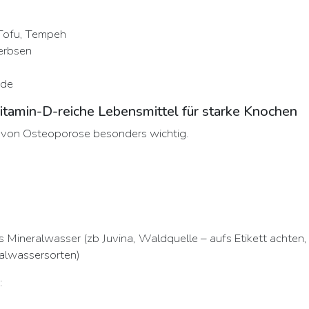
Tofu, Tempeh
rerbsen
ide
itamin-D-reiche Lebensmittel für starke Knochen
n von Osteoporose besonders wichtig.
 Mineralwasser (zb Juvina, Waldquelle – aufs Etikett achten, 
alwassersorten)
: