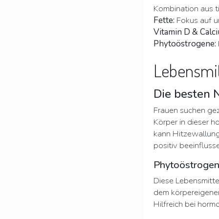
Kombination aus ti
Fette:
Fokus auf u
Vitamin D & Calc
Phytoöstrogene:
Lebensmit
Die besten 
Frauen suchen gez
Körper in dieser 
kann Hitzewallun
positiv beeinfluss
Phytoöstrogenr
Diese Lebensmitte
dem körpereigene
Hilfreich bei ho