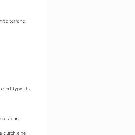
 mediterrane
uziert typische
lesterin.
 durch eine