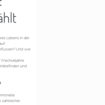
:
ählt
res Lebens in der
auf:
nflussen? Und wie
r Wechseljahre
ohlbefinden und
?
ormonelle
zahlreicher