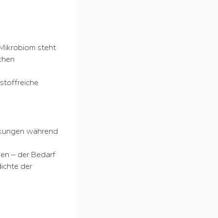
 Mikrobiom steht
chen
stoffreiche
ankungen während
den – der Bedarf
ichte der