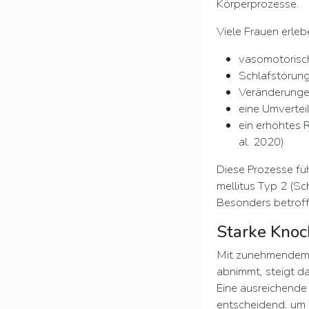
Körperprozesse.
Viele Frauen erleb
vasomotorisch
Schlafstörung
Veränderunge
eine Umvertei
ein erhöhtes 
al. 2020)
Diese Prozesse fü
mellitus Typ 2 (S
Besonders betroff
Starke Kno
Mit zunehmendem A
abnimmt, steigt da
Eine ausreichende
entscheidend, um 