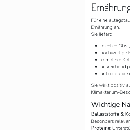
Ernährun
Für eine alltagsta
Ernährung an.
Sie liefert:
reichlich Obs
hochwertige 
komplexe Koh
ausreichend pf
antioxidativ
Sie wirkt positiv 
Klimakterium-Bes
Wichtige Nä
Ballaststoffe & K
Besonders relevan
Proteine:
Unterstü