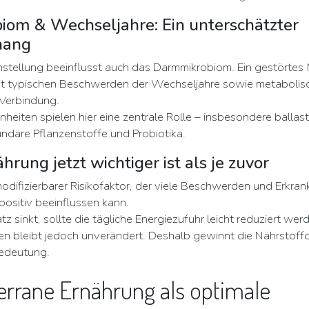
om & Wechseljahre: Ein unterschätzter
hang
stellung beeinflusst auch das Darmmikrobiom. Ein gestörtes
it typischen Beschwerden der Wechseljahre sowie metabolis
Verbindung.
iten spielen hier eine zentrale Rolle – insbesondere ballast
undäre Pflanzenstoffe und Probiotika.
ung jetzt wichtiger ist als je zuvor
 modifizierbarer Risikofaktor, der viele Beschwerden und Erkr
positiv beeinflussen kann.
 sinkt, sollte die tägliche Energiezufuhr leicht reduziert wer
en bleibt jedoch unverändert. Deshalb gewinnt die Nährstoffd
Bedeutung.
errane Ernährung als optimale