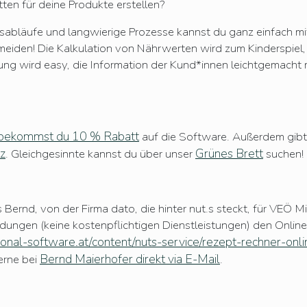
tten für deine Produkte erstellen?
tsabläufe und langwierige Prozesse kannst du ganz einfach mi
meiden! Die Kalkulation von Nährwerten wird zum Kinderspiel,
ng wird easy, die Information der Kund*innen leichtgemacht 
 bekommst du 10 % Rabatt
auf die Software. Außerdem gibt
z
Grünes Brett
. Gleichgesinnte kannst du über unser
suchen!
ernd, von der Firma dato, die hinter nut.s steckt, für VEÖ Mit
ungen (keine kostenpflichtigen Dienstleistungen) den Onli
ional-software.at/content/nuts-service/rezept-rechner-onli
Bernd Maierhofer direkt via E-Mail
erne bei
.