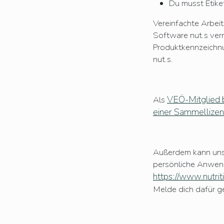
Du musst Etike
Vereinfachte Arbei
Software nut.s ver
Produktkennzeichnu
nut.s.
VEÖ-Mitglied
Als
einer Sammellizen
Außerdem kann uns B
persönliche Anwend
https://www.nutrit
Melde dich dafür g